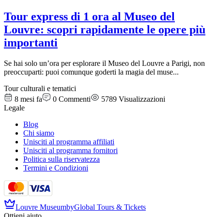
Tour express di 1 ora al Museo del
Louvre: scopri rapidamente le opere più
importanti
Se hai solo un’ora per esplorare il Museo del Louvre a Parigi, non
preoccuparti: puoi comunque goderti la magia del muse
...
Tour culturali e tematici
8 mesi fa
0
Commenti
5789
Visualizzazioni
Legale
Blog
Chi siamo
Unisciti al programma affiliati
Unisciti al programma fornitori
Politica sulla riservatezza
Termini e Condizioni
Louvre Museum
by
Global Tours & Tickets
Ottieni aiuto