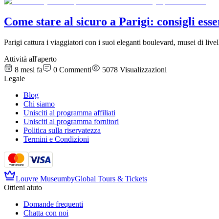
Come stare al sicuro a Parigi: consigli essen
Parigi cattura i viaggiatori con i suoi eleganti boulevard, musei di li
Attività all'aperto
8 mesi fa
0
Commenti
5078
Visualizzazioni
Legale
Blog
Chi siamo
Unisciti al programma affiliati
Unisciti al programma fornitori
Politica sulla riservatezza
Termini e Condizioni
Louvre Museum
by
Global Tours & Tickets
Ottieni aiuto
Domande frequenti
Chatta con noi