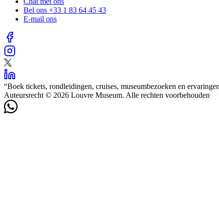
Chat met ons
Bel ons
+33 1 83 64 45 43
E-mail ons
“
Boek tickets, rondleidingen, cruises, museumbezoeken en ervaringe
Auteursrecht © 2026 Louvre Museum. Alle rechten voorbehouden