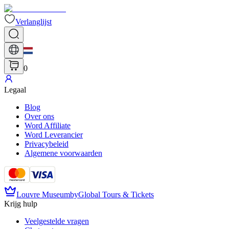
Verlanglijst
0
Legaal
Blog
Over ons
Word Affiliate
Word Leverancier
Privacybeleid
Algemene voorwaarden
Louvre Museum
by
Global Tours & Tickets
Krijg hulp
Veelgestelde vragen