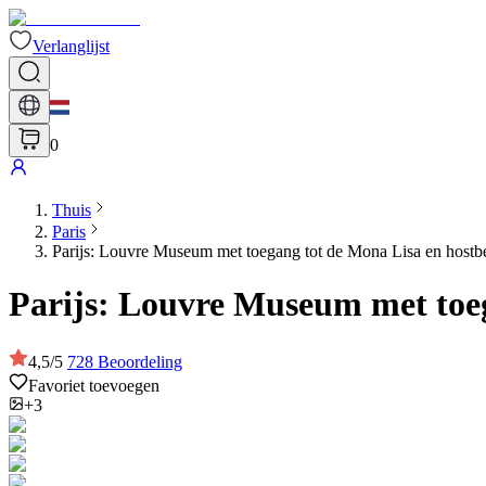
Verlanglijst
0
Thuis
Paris
Parijs: Louvre Museum met toegang tot de Mona Lisa en hostb
Parijs: Louvre Museum met toeg
4,5
/
5
728
Beoordeling
Favoriet toevoegen
+3