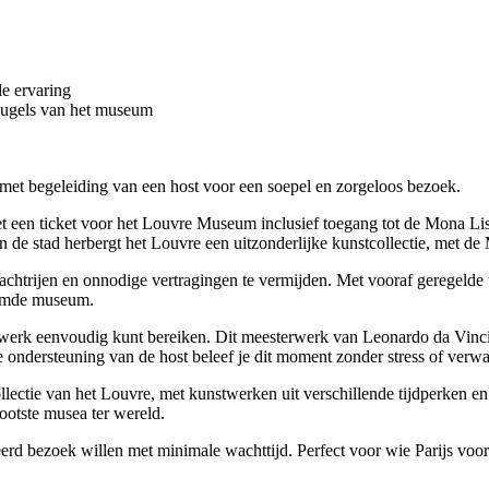
le ervaring
eugels van het museum
 met begeleiding van een host voor een soepel en zorgeloos bezoek.
t een ticket voor het Louvre Museum inclusief toegang tot de Mona Li
an de stad herbergt het Louvre een uitzonderlijke kunstcollectie, met d
chtrijen en onnodige vertragingen te vermijden. Met vooraf geregelde t
roemde museum.
stwerk eenvoudig kunt bereiken. Dit meesterwerk van Leonardo da Vinci s
 ondersteuning van de host beleef je dit moment zonder stress of verwa
collectie van het Louvre, met kunstwerken uit verschillende tijdperken
ootste musea ter wereld.
eerd bezoek willen met minimale wachttijd. Perfect voor wie Parijs voor