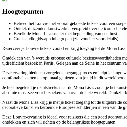
Hoogtepunten
Betreed het Louvre met vooraf geboekte tickets voor een soepe
Ontdek duizenden kunstwerken verspreid over de iconische vl
Bereik de Mona Lisa sneller met begeleiding van een host
Gratis audiogids-app inbegrepen (zie voucher voor details)
Reserveer je Louvre-tickets vooraf en krijg toegang tot de Mona Lisa
Ontdek een van ’s werelds grootste culturele bezienswaardigheden me
tijdsefficiënt bezoek in Parijs. Gelegen aan de Seine in het centrum v
Deze ervaring biedt een zorgeloos toegangsproces en helpt je lange wa
comfortabel starten en optimaal genieten van je tijd in dit wereldbe
Je host begeleidt je rechtstreeks naar de Mona Lisa, zodat je het kun
absolute must-see voor bezoekers van over de hele wereld. Dankzij de
Naast de Mona Lisa krijg je met je ticket toegang tot de uitgebreide 
decoratieve kunst en beroemde Europese schilderijen in een van de gr
Deze Louvre-ervaring is ideaal voor reizigers die een goed georganis
ontdekken en zich wil richten op de belangrijkste hoogtepunten.