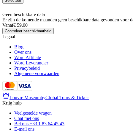
Selecteer
Geen beschikbare data
Er zijn de komende maanden geen beschikbare data gevonden voor de
Vanaf
€ 59,00
Controleer beschikbaarheid
Legaal
Blog
Over ons
Word Affiliate
Word Leverancier
Privacybeleid
Algemene voorwaarden
Louvre Museum
by
Global Tours & Tickets
Krijg hulp
Veelgestelde vragen
Chat met ons
Bel ons
+33 1 83 64 45 43
E-mail ons