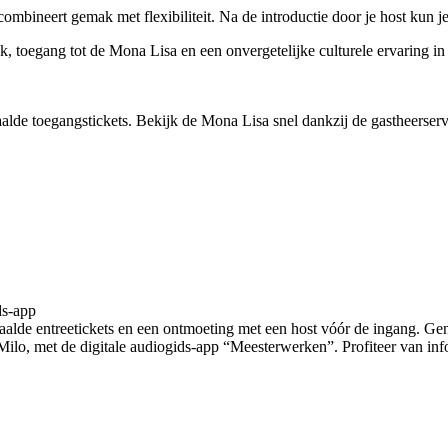
ombineert gemak met flexibiliteit. Na de introductie door je host kun j
toegang tot de Mona Lisa en een onvergetelijke culturele ervaring in h
e toegangstickets. Bekijk de Mona Lisa snel dankzij de gastheerservic
ds-app
lde entreetickets en een ontmoeting met een host vóór de ingang. Ge
o, met de digitale audiogids-app “Meesterwerken”. Profiteer van infor