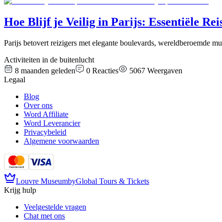
Hoe Blijf je Veilig in Parijs: Essentiële Re
Parijs betovert reizigers met elegante boulevards, wereldberoemde m
Activiteiten in de buitenlucht
8 maanden geleden
0
Reacties
5067
Weergaven
Legaal
Blog
Over ons
Word Affiliate
Word Leverancier
Privacybeleid
Algemene voorwaarden
Louvre Museum
by
Global Tours & Tickets
Krijg hulp
Veelgestelde vragen
Chat met ons