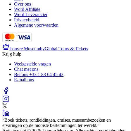
Over ons
Word Affiliate
Word Leverancier
Privacybeleid
Algemene voorwaarden
Louvre Museum
by
Global Tours & Tickets
Krijg hulp
Veelgestelde vragen
Chat met ons
Bel ons
+33 1 83 64 45 43
E-mail ons
“
Boek tickets, rondleidingen, cruises, museumbezoeken en
ervaringen op de mooiste bestemmingen ter wereld.
”
Auteursrecht © 2026 Louvre Museum. Alle rechten voorbehouden