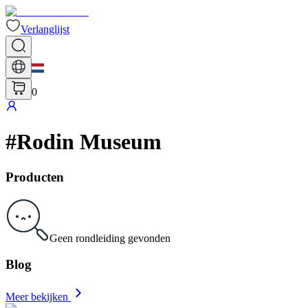
Verlanglijst
0
#
Rodin Museum
Producten
Geen rondleiding gevonden
Blog
Meer bekijken