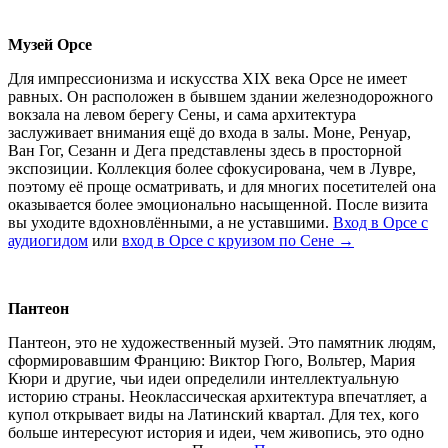
Музей Орсе
Для импрессионизма и искусства XIX века Орсе не имеет
равных. Он расположен в бывшем здании железнодорожного
вокзала на левом берегу Сены, и сама архитектура
заслуживает внимания ещё до входа в залы. Моне, Ренуар,
Ван Гог, Сезанн и Дега представлены здесь в просторной
экспозиции. Коллекция более сфокусирована, чем в Лувре,
поэтому её проще осматривать, и для многих посетителей она
оказывается более эмоционально насыщенной. После визита
вы уходите вдохновлёнными, а не уставшими.
Вход в Орсе с
аудиогидом
или
вход в Орсе с круизом по Сене →
Пантеон
Пантеон, это не художественный музей. Это памятник людям,
сформировавшим Францию: Виктор Гюго, Вольтер, Мария
Кюри и другие, чьи идеи определили интеллектуальную
историю страны. Неоклассическая архитектура впечатляет, а
купол открывает виды на Латинский квартал. Для тех, кого
больше интересуют история и идеи, чем живопись, это одно