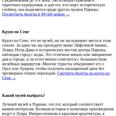
Средневековья до XX века. Экспозиция серьёзная и
тщательно курируемая, и для тех, кто ищет историческую
глубину, она выделяется среди других музеев Парижа.
Посмотреть билеты в Музей армии →
Круиз по Сене
Круиз по Сене, это не музей, но он заслуживает места в этом
списке. За один час вы проходите мимо Эйфелевой башни,
Лувра, Нотр-Дама и исторических мостов центра Парижа,
наблюдая город с воды. Это отличное начало или завершение
дня в городе, и он естественно сочетается с большинством
музейных маршрутов. Многие туристы объединяют его с
Орсе или Лувром, чтобы получить насыщенный день без
чрезмерных пеших переходов.
Смотреть билеты на круиз по
Сене →
Какой музей выбрать?
Лучший музей в Париже, это тот, который соответствует
вашим интересам. Великая история и культовые произведения
ведут к Лувру. Импрессионизм и красивая архитектура, к