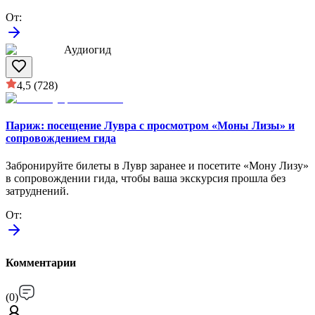
От
:
Аудиогид
4,5
(728)
Париж: посещение Лувра с просмотром «Моны Лизы» и
сопровождением гида
Забронируйте билеты в Лувр заранее и посетите «Мону Лизу»
в сопровождении гида, чтобы ваша экскурсия прошла без
затруднений.
От
:
Комментарии
(
0
)