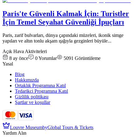
Paris'te Güvenli Kalmak İçin: Turistler
İçin Temel Seyahat Güvenliği İpuçları
Paris, zarif bulvarları, dünya çapındaki müzeleri, ikonik simge
yapıları ve altın tonlu akşam ışığıyla gezginleri büyüle
...
Açık Hava Aktiviteleri
8 ay önce
0
Yorumlar
5091
Görüntüleme
Yasal
Blog
Hakkımızda
Ortaklık Programına Katıl
Tedarikçi Programına Katıl
Gizlilik politikası
Şartlar ve koşullar
Louvre Museum
by
Global Tours & Tickets
Yardım Alın