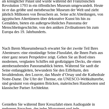
als königlicher Palast und wurde während der Französischen
Revolution 1793 in ein öffentliches Museum umgewandelt. Heute
ist er das größte und meistbesuchte Museum der Welt und zieht
jährlich Millionen von Besuchern an. Seine acht Abteilungen, von
ägyptischen Altertümern über dekorative Kunst bis hin zu
Gemälden, bieten ein außergewöhnliches Panorama der
Menschheitsgeschichte, von den antiken Zivilisationen bis zum
Europa des 19. Jahrhunderts.
Nach Ihrem Museumsbesuch erwartet Sie der zweite Teil Ihres
Abenteuers: eine einstündige Seine-Flussfahrt, die Ihnen Paris aus
einer ganz neuen Perspektive zeigt. Gehen Sie an Bord eines
modernen, verglasten Schiffes mit großzügigen Decks, die einen
atemberaubenden Panoramablick bieten. Während Sie sanft die
Seine entlanggleiten, bewundern Sie den Eiffelturm, den
Invalidendom, den Louvre, das Musée d’Orsay und die Kathedrale
Notre-Dame. Die Ufer der Themse, ein UNESCO-Weltkulturerbe,
sind gesäumt von eleganten Brücken, malerischen Hausbooten und
klassischer Pariser Architektur.
Genießen Sie während Ihrer Kreuzfahrt einen Audioguide in
mehreren Sprachen, der jedes Monument und jede