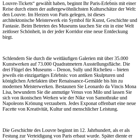
Louvre-Tickets“ gewählt haben, beginnt Ihr Paris-Erlebnis mit einer
Reise durch einen der außergewöhnlichsten Kulturschätze der Welt:
den Louvre. Im Herzen von Paris gelegen, ist dieses
architektonische Meisterwerk ein Symbol für Kunst, Geschichte und
Fantasie. Beim Betreten des Museums tauchen Sie ein in eine Welt
zeitloser Schönheit, in der jeder Korridor eine neue Entdeckung
birgt.
Schlendern Sie durch die weitläufigen Galerien mit über 35.000
Kunstwerken auf 73.000 Quadratmetern Ausstellungsfläche. Die
drei Flügel des Museums – Denon, Sully und Richelieu – bieten
jeweils ein einzigartiges Erlebnis: von antiken Skulpturen und
königlichen Artefakten über Renaissance-Gemälde bis hin zu
modernen Meisterwerken. Bestaunen Sie Leonardo da Vincis Mona
Lisa, bewundern Sie die anmutige Venus von Milo und lassen Sie
sich von ikonischen Werken wie der Nike von Samothrake und
Napoleons Krönung verzaubern. Jedes Exponat offenbart eine neue
Facette von Kreativität, Kultur und menschlicher Leistung.
Die Geschichte des Louvre beginnt im 12. Jahrhundert, als er als
Festung zur Verteidigung von Paris erbaut wurde. Später diente er