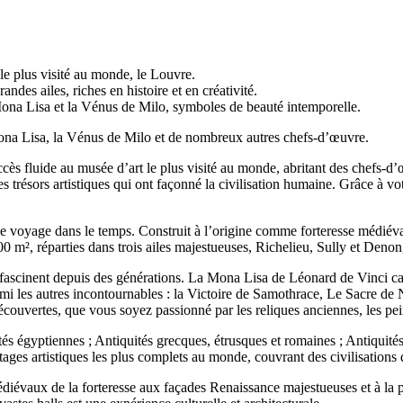
le plus visité au monde, le Louvre.
andes ailes, riches en histoire et en créativité.
na Lisa et la Vénus de Milo, symboles de beauté intemporelle.
Mona Lisa, la Vénus de Milo et de nombreux autres chefs-d’œuvre.
cès fluide au musée d’art le plus visité au monde, abritant des chefs-d’
s trésors artistiques qui ont façonné la civilisation humaine. Grâce à vo
 voyage dans le temps. Construit à l’origine comme forteresse médiévale 
 m², réparties dans trois ailes majestueuses, Richelieu, Sully et Denon, 
ascinent depuis des générations. La Mona Lisa de Léonard de Vinci capt
armi les autres incontournables : la Victoire de Samothrace, Le Sacre 
écouvertes, que vous soyez passionné par les reliques anciennes, les pei
és égyptiennes ; Antiquités grecques, étrusques et romaines ; Antiquités
tages artistiques les plus complets au monde, couvrant des civilisations 
diévaux de la forteresse aux façades Renaissance majestueuses et à la p