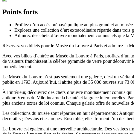
Points forts
Profitez d’un accès prépayé pratique au plus grand et au musée 
Explorez une collection d’art extraordinaire répartie dans trois gr
Admirez des chefs-d’œuvre mondialement connus tels que la Mo
Réservez vos billets pour le Musée du Louvre à Paris et admirez la 
Avec vos billets d’entrée au Musée du Louvre à Paris, profitez d’un ac
de visiteurs franchissent la célèbre pyramide de verre pour découvrir le
immédiatement.
Le Musée du Louvre n’est pas seulement une galerie, c’est un véritable
public en 1793. Aujourd’hui, il abrite plus de 35 000 œuvres sur 73 000
À l’intérieur, découvrez des chefs-d’œuvre mondialement connus qui f
antique Vénus de Milo incarne la beauté et la grâce intemporelles. P
plus anciens textes de loi connus. Chaque galerie offre de nouvelles d
Les collections du musée sont réparties en huit départements : Antiquit
décoratifs ; Dessins et estampes. Ensemble, elles forment l’un des héri
Le Louvre est également une merveille architecturale. Des vestiges mé