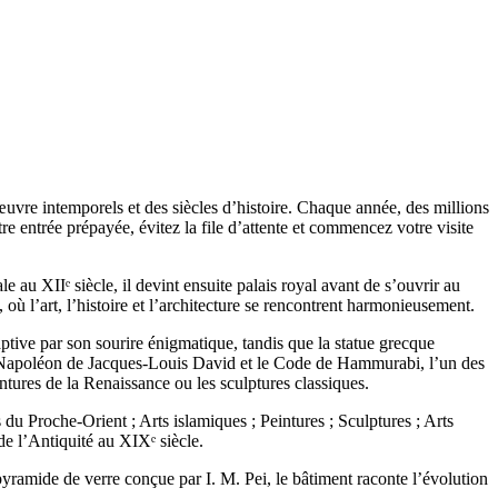
œuvre intemporels et des siècles d’histoire. Chaque année, des millions
tre entrée prépayée, évitez la file d’attente et commencez votre visite
au XIIᵉ siècle, il devint ensuite palais royal avant de s’ouvrir au
où l’art, l’histoire et l’architecture se rencontrent harmonieusement.
ive par son sourire énigmatique, tandis que la statue grecque
de Napoléon de Jacques-Louis David et le Code de Hammurabi, l’un des
ntures de la Renaissance ou les sculptures classiques.
 du Proche-Orient ; Arts islamiques ; Peintures ; Sculptures ; Arts
de l’Antiquité au XIXᵉ siècle.
yramide de verre conçue par I. M. Pei, le bâtiment raconte l’évolution