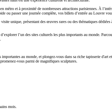
vastes halls est une expérience culturelle et architecturale.
le en métro et à proximité de nombreuses attractions parisiennes. À l’int
ide ou passer une journée complète, vos billets d’entrée au Louvre vous
visite unique, présentant des œuvres rares ou des thématiques dédiées à 
 d’explorer l’un des sites culturels les plus importants au monde. Parcou
.
s importantes au monde, et plongez-vous dans sa riche tapisserie d'art et
et promenez-vous parmi de magnifiques sculptures.
hains mois.