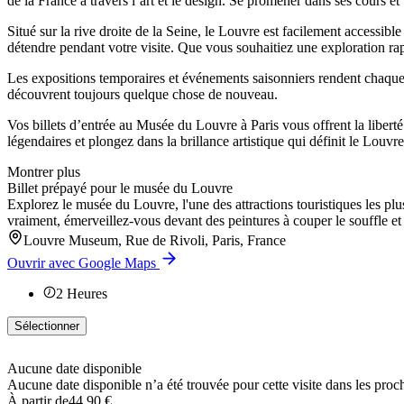
de la France à travers l’art et le design. Se promener dans ses cours et 
Situé sur la rive droite de la Seine, le Louvre est facilement accessib
détendre pendant votre visite. Que vous souhaitiez une exploration rap
Les expositions temporaires et événements saisonniers rendent chaque 
découvrent toujours quelque chose de nouveau.
Vos billets d’entrée au Musée du Louvre à Paris vous offrent la liberté
légendaires et plongez dans la brillance artistique qui définit le Louvre
Montrer plus
Billet prépayé pour le musée du Louvre
Explorez le musée du Louvre, l'une des attractions touristiques les plu
vraiment, émerveillez-vous devant des peintures à couper le souffle 
Louvre Museum, Rue de Rivoli, Paris, France
Ouvrir avec Google Maps
2
Heures
Sélectionner
Aucune date disponible
Aucune date disponible n’a été trouvée pour cette visite dans les proc
À partir de
44,90 €