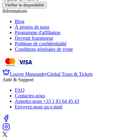
Vérifier la disponibilité
Informations
Blog
À propos de nous
Programme d'affiliation
Devenir fournisseur
Politique de confidentialité
Conditions générales de vente
Louvre Museum
by
Global Tours & Tickets
Aide & Support
FAQ
Contactez-nous
Appelez-nous
+33 1 83 64 45 43
Envoyez-nous un e-mail