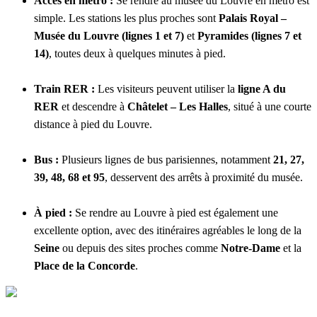
Accès en métro :
Se rendre au musée du Louvre en métro est
simple. Les stations les plus proches sont
Palais Royal –
Musée du Louvre (lignes 1 et 7)
et
Pyramides (lignes 7 et
14)
, toutes deux à quelques minutes à pied.
Train RER :
Les visiteurs peuvent utiliser la
ligne A du
RER
et descendre à
Châtelet – Les Halles
, situé à une courte
distance à pied du Louvre.
Bus :
Plusieurs lignes de bus parisiennes, notamment
21, 27,
39, 48, 68 et 95
, desservent des arrêts à proximité du musée.
À pied :
Se rendre au Louvre à pied est également une
excellente option, avec des itinéraires agréables le long de la
Seine
ou depuis des sites proches comme
Notre-Dame
et la
Place de la Concorde
.