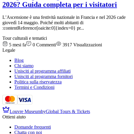
2026? Guida completa per i visitatori
L’Ascensione è una festività nazionale in Francia e nel 2026 cade
giovedì 14 maggio. Poiché molti abitanti di
:contentReference[oaicite:0]{index=0} pr
...
Tour culturali e tematici
5 mesi fa
0
Commenti
3917
Visualizzazioni
Legale
Blog
Chi siamo
Unisciti al programma affiliati
Unisciti al programma fornitori
Politica sulla riservatezza
Termini e Condizioni
Louvre Museum
by
Global Tours & Tickets
Ottieni aiuto
Domande frequenti
Chatta con noi