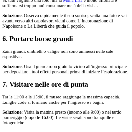
Sì, tutti vogliono una foto, ma la
Mona Lisa
è molto affollata e
soffermarsi troppo può consumare metà della visita.
Soluzione
: Osserva rapidamente il suo sorriso, scatta una foto e vai
avanti verso altri capolavori vicini come L’Incoronazione di
Napoleone o La Libertà che guida il popolo.
6. Portare borse grandi
Zaini grandi, ombrelli o valigie non sono ammessi nelle sale
espositive.
Soluzione
: Usa il guardaroba gratuito vicino all’ingresso principale
per depositare i tuoi effetti personali prima di iniziare l’esplorazione.
7. Visitare nelle ore di punta
Tra le 11:00 e le 15:00, il museo raggiunge la massima capacità.
Lunghe code si formano anche per l’ingresso e i bagni.
Soluzione
: Visita la mattina presto (intorno alle 9:00) o nel tardo
pomeriggio (dopo le 16:00). Le visite serali sono tranquille e
fotogeniche.