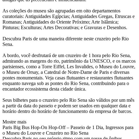
As coleções do museu são agrupadas em oito departamentos
curatoriais: Antiguidades Egípcias; Antiguidades Gregas, Etruscas e
Romanas; Antiguidades do Oriente Próximo; Arte Islâmica;
Pinturas; Esculturas; Artes Decorativas; e Gravuras e Desenhos.
Descubra Paris de uma maneira diferente neste cruzeiro pelo Rio
Sena.
A bordo, você desfrutará de um cruzeiro de 1 hora pelo Rio Sena,
admirando as margens do rio, patrimônio da UNESCO, e os marcos
parisienses, como a Torre Eiffel, Les Invalides, o Museu do Louvre,
o Museu de Orsay, a Catedral de Notre-Dame de Paris e diversas
pontes monumentais. Veja casas flutuantes e restaurantes flutuantes
enquanto navega sob as pontes do Rio Sena, contribuindo para o
encantador ecossistema desta cidade única.
Seus bilhetes para o cruzeiro pelo Rio Sena são válidos por um mês
a partir da data do passeio e podem ser usados ​​em qualquer data e
horário dentro do horário de funcionamento da empresa de barcos.
Mostre mais
Paris Big Bus Hop-On Hop-Off – Passeio de 1 Dia, Ingressos para
o Museu do Louvre e Cruzeiro no Rio Sena
Descubra Paris no seu próprio ritmo com um passe de ônibus