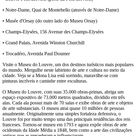
• Notre-Dame, Quai de Montebello (através de Notre-Dame)
• Musée d'Orsay (do outro lado do Museu Orsay)
• Champs-Elysées, 156 Avenue des Champs-Elysées
• Grand Palais, Avenida Winston Churchill
• Trocadéro, Avenida Paul Doumer
Visite o Museu do Louvre, um dos destinos turísticos mais populares
do mundo. Mergulhe neste labirinto de arte e cultura no meio da
cidade. Veja se a Mona Lisa está sorrindo, maravilhe-se com
pinturas incríveis e caminhe entre esculturas.
O Museu do Louvre, com suas 35.000 obras-primas, abriga um
espaço expositivo de 73.000 metros quadrados, dividido em três
alas. Cada ala possui mais de 70 salas e exibe obras de arte e objetos
de arte substanciais. O museu atrai quase 10 milhões de pessoas
anualmente. Originalmente uma simples fortaleza defensiva, o
Louvre foi por muito tempo uma das principais residências dos reis
franceses. Tornou-se museu em 1793 e agora expõe obras de arte
ocidentais da Idade Média a 1848, bem como a arte das civilizações
antigas que as precederam e influenciaram.