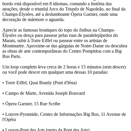
bordo está disponível em 8 idiomas, contando a história das
atrações, desde o triunfal Arco do Triunfo de Napoleão, no final da
Champs-Élysées, até a deslumbrante Ópera Garnier, onde uma
decoração de mármore o aguarda.
Aprecie as famosas boutiques do topo do ônibus na Champs-
Élysées ou desça para passear pelas ruas de paralelepípedos do
Marais, subir à Torre Eiffel ou passear entre os artistas de
Montmartre. Aproxime-se das gárgulas de Notre-Dame ou descubra
as obras de arte contemporâneas do Centro Pompidou com a Big
Bus Paris.
Um loop completo leva cerca de 2 horas e 15 minutos (sem descer)
ou você pode descer em qualquer uma dessas 10 paradas:
• Torre Eiffel, Quai Branly (Pont d'Iéna)
• Campo de Marte, Avenida Joseph Bouvard
• Ópera Garnier, 15 Rue Scribe
• Louvre-Pyramide, Centro de Informações Big Bus, 11 Avenue de
l'Opéra
• Louvre-Pont des Arts (perto da Pont des Arts)