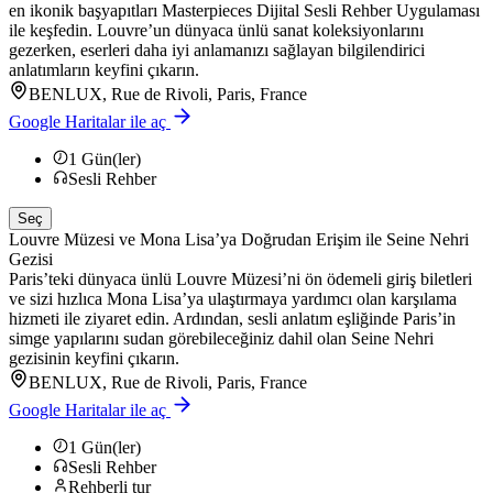
en ikonik başyapıtları Masterpieces Dijital Sesli Rehber Uygulaması
ile keşfedin. Louvre’un dünyaca ünlü sanat koleksiyonlarını
gezerken, eserleri daha iyi anlamanızı sağlayan bilgilendirici
anlatımların keyfini çıkarın.
BENLUX, Rue de Rivoli, Paris, France
Google Haritalar ile aç
1
Gün(ler)
Sesli Rehber
Seç
Louvre Müzesi ve Mona Lisa’ya Doğrudan Erişim ile Seine Nehri
Gezisi
Paris’teki dünyaca ünlü Louvre Müzesi’ni ön ödemeli giriş biletleri
ve sizi hızlıca Mona Lisa’ya ulaştırmaya yardımcı olan karşılama
hizmeti ile ziyaret edin. Ardından, sesli anlatım eşliğinde Paris’in
simge yapılarını sudan görebileceğiniz dahil olan Seine Nehri
gezisinin keyfini çıkarın.
BENLUX, Rue de Rivoli, Paris, France
Google Haritalar ile aç
1
Gün(ler)
Sesli Rehber
Rehberli tur