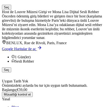
Seç
Host ile Louvre Müzesi Girişi ve Mona Lisa Dijital Sesli Rehber
Önceden ödenmiş giriş biletleri ve girişten önce bir host (karşılama
görevlisi) ile buluşma hizmetiyle Paris’teki dünyaca ünlü Louvre
Müzesi’ni ziyaret edin. Mona Lisa’ya odaklanan dijital sesli rehber
ile müzenin ikonik eserlerini keşfedin; bu rehber, Louvre’un ünlü
koleksiyonları arasında gezinirken ziyaretinizi zenginleştiren
bilgilendirici yorumlar sunar.
BENLUX, Rue de Rivoli, Paris, France
Google Haritalar ile aç
1
Gün(ler)
Sesli Rehber
Seç
Uygun Tarih Yok
Önümüzdeki aylarda bu tur için uygun tarih bulunamadı.
Başlangıç
€59,00
Müsaitliği kontrol et
Yasal