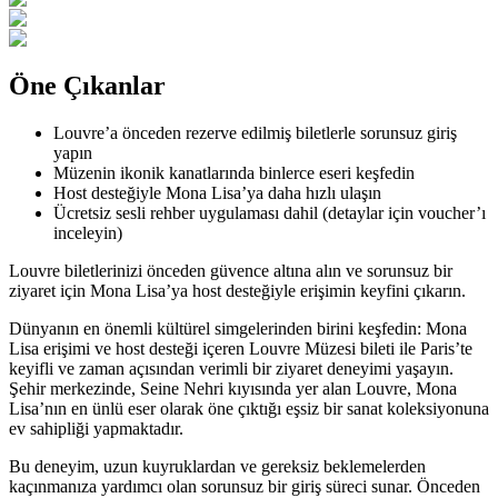
Öne Çıkanlar
Louvre’a önceden rezerve edilmiş biletlerle sorunsuz giriş
yapın
Müzenin ikonik kanatlarında binlerce eseri keşfedin
Host desteğiyle Mona Lisa’ya daha hızlı ulaşın
Ücretsiz sesli rehber uygulaması dahil (detaylar için voucher’ı
inceleyin)
Louvre biletlerinizi önceden güvence altına alın ve sorunsuz bir
ziyaret için Mona Lisa’ya host desteğiyle erişimin keyfini çıkarın.
Dünyanın en önemli kültürel simgelerinden birini keşfedin: Mona
Lisa erişimi ve host desteği içeren Louvre Müzesi bileti ile Paris’te
keyifli ve zaman açısından verimli bir ziyaret deneyimi yaşayın.
Şehir merkezinde, Seine Nehri kıyısında yer alan Louvre, Mona
Lisa’nın en ünlü eser olarak öne çıktığı eşsiz bir sanat koleksiyonuna
ev sahipliği yapmaktadır.
Bu deneyim, uzun kuyruklardan ve gereksiz beklemelerden
kaçınmanıza yardımcı olan sorunsuz bir giriş süreci sunar. Önceden