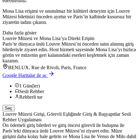
edebilirsiniz.
Mona Lisa erişimi ve unutulmaz bir kültürel deneyim için Louvre
Müzesi biletinizi önceden ayırtın ve Paris’in kalbinde kusursuz bir
ziyaretin tadını çıkarın.
Daha fazla göster
Louvre Müzesi ve Mona Lisa’ya Direkt Erişim
Paris’te dünyaca ünlü Louvre Müzesi’ni önceden satın alınmış giriş
biletleriyle ziyaret edin. Host hizmeti sayesinde Mona Lisa’yı hızlıca
görün ve müzenin geri kalanındaki eserleri keşfetmek için zaman
kazanın.
BENLUX, Rue de Rivoli, Paris, France
Google Haritalar ile aç
1
Gün(ler)
Sesli Rehber
Rehberli tur
Seç
Louvre Müzesi Girişi, Görevli Eşliğinde Giriş & Başyapıtlar Sesli
Rehber Uygulaması
Ön ödemeli giriş biletleri ve giriş öncesi görevli ile buluşma ile
Paris’teki dünyaca ünlü Louvre Müzesi’ni ziyaret edin. Müze
girişini daha kolay hale getirin ve Mona Lisa ile Venus de Milo dahil