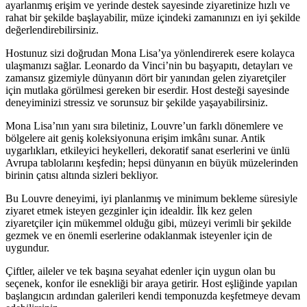
ayarlanmış erişim ve yerinde destek sayesinde ziyaretinize hızlı ve
rahat bir şekilde başlayabilir, müze içindeki zamanınızı en iyi şekilde
değerlendirebilirsiniz.
Hostunuz sizi doğrudan Mona Lisa’ya yönlendirerek esere kolayca
ulaşmanızı sağlar. Leonardo da Vinci’nin bu başyapıtı, detayları ve
zamansız gizemiyle dünyanın dört bir yanından gelen ziyaretçiler
için mutlaka görülmesi gereken bir eserdir. Host desteği sayesinde
deneyiminizi stressiz ve sorunsuz bir şekilde yaşayabilirsiniz.
Mona Lisa’nın yanı sıra biletiniz, Louvre’un farklı dönemlere ve
bölgelere ait geniş koleksiyonuna erişim imkânı sunar. Antik
uygarlıkları, etkileyici heykelleri, dekoratif sanat eserlerini ve ünlü
Avrupa tablolarını keşfedin; hepsi dünyanın en büyük müzelerinden
birinin çatısı altında sizleri bekliyor.
Bu Louvre deneyimi, iyi planlanmış ve minimum bekleme süresiyle
ziyaret etmek isteyen gezginler için idealdir. İlk kez gelen
ziyaretçiler için mükemmel olduğu gibi, müzeyi verimli bir şekilde
gezmek ve en önemli eserlerine odaklanmak isteyenler için de
uygundur.
Çiftler, aileler ve tek başına seyahat edenler için uygun olan bu
seçenek, konfor ile esnekliği bir araya getirir. Host eşliğinde yapılan
başlangıcın ardından galerileri kendi temponuzda keşfetmeye devam