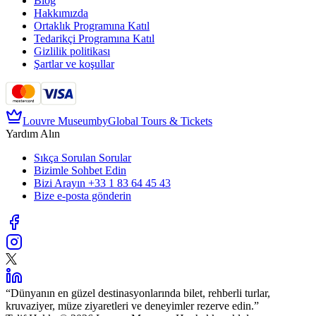
Blog
Hakkımızda
Ortaklık Programına Katıl
Tedarikçi Programına Katıl
Gizlilik politikası
Şartlar ve koşullar
Louvre Museum
by
Global Tours & Tickets
Yardım Alın
Sıkça Sorulan Sorular
Bizimle Sohbet Edin
Bizi Arayın
+33 1 83 64 45 43
Bize e-posta gönderin
“
Dünyanın en güzel destinasyonlarında bilet, rehberli turlar,
kruvaziyer, müze ziyaretleri ve deneyimler rezerve edin.
”