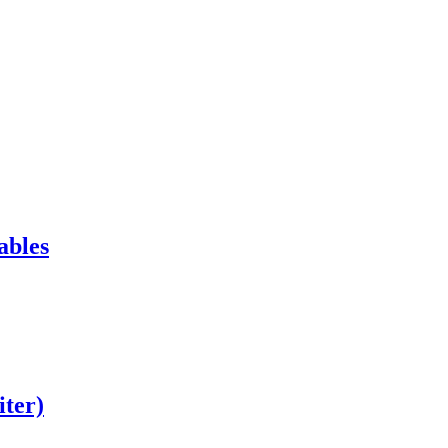
ables
iter)