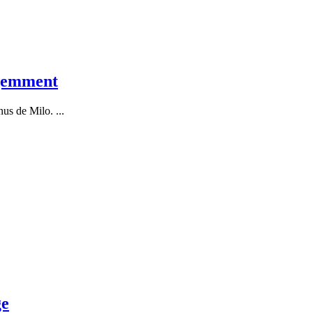
ligemment
énus de Milo.
...
ge